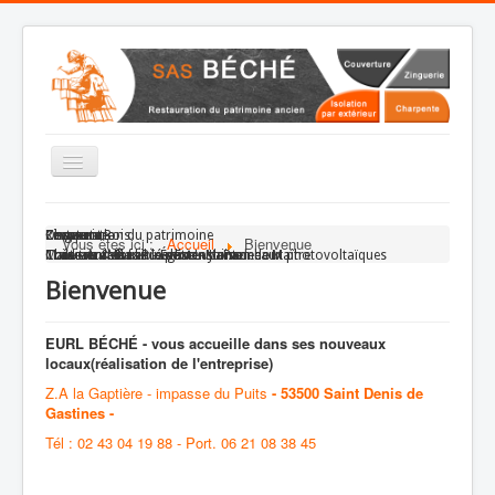
Basculer
la
navigation
Accueil
Couverture
Ossature Bois
Charpente
Zinguerie
Restauration du patrimoine
Vous êtes ici :
Accueil
Bienvenue
L'entreprise
Tuile - Ardoises - Isolations - Panneaux photovoltaïques
Maisons & Bureaux - Extensions
Traditionnelle - Préaux - Lucarne
Couverture à faible pente - Joint debout
Château - Moulin - Église - Maison de Maître
Bienvenue
Restauration
Ossatures Bois
EURL BÉCHÉ - vous accueille dans ses nouveaux
locaux(réalisation de l'entreprise)
Charpente
Z.A la Gaptière - impasse du Puits
- 53500 Saint Denis de
Couverture
Gastines -
Zinguerie
Tél : 02 43 04 19 88 - Port. 06 21 08 38 45