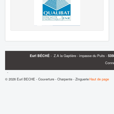
Eurl BÉCHÉ
-
Z.A la Gaptière - impasse du Puits -
535
Conne
-
© 2026 Eurl BECHE - Couverture - Charpente - Zinguerie
Haut de page