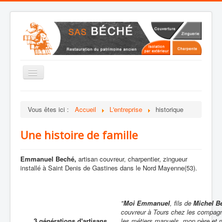
Basculer
la
navigation
Accueil
Vous êtes ici :
Accueil
L'entreprise
historique
L'entreprise
Restauration
Une histoire de famille
Ossatures Bois
Emmanuel Beché,
artisan couvreur, charpentier, zingueur
Charpente
installé à Saint Denis de Gastines dans le Nord Mayenne(53).
Couverture
Zinguerie
"
Moi Emmanuel
, fils de
Michel B
couvreur à Tours chez les compagnon
3 générations d'artisans
les métiers manuels, mon père et 