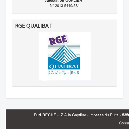
Attestation QUALIBAT
N° 2013-5449/53/l
RGE QUALIBAT
Eurl BÉCHÉ
-
Z.A la Gaptière - impasse du Puits -
535
Conne